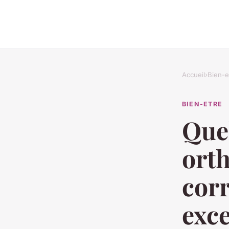
Accueil
›
Bien-e
BIEN-ETRE
Que
ort
corr
exce