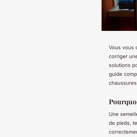
Vous vous 
corriger un
solutions p
guide compl
chaussures,
Pourquoi
Une semelle
de pieds, t
correctemen