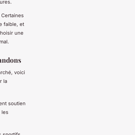
sures.
 Certaines
 faible, et
choisir une
mal.
mandons
rché, voici
 la
ent soutien
 les
 sportifs,