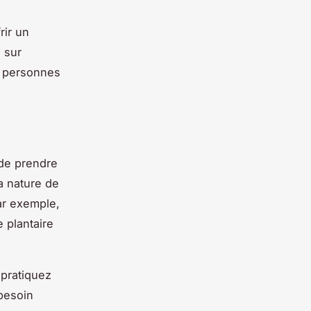
rir un
 sur
s personnes
 de prendre
a nature de
ar exemple,
 plantaire
 pratiquez
 besoin