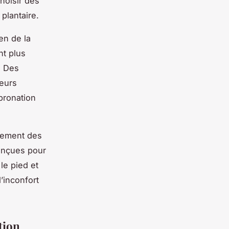
hoisir des
plantaire.
en de la
nt plus
. Des
eurs
pronation
alement des
onçues pour
le pied et
l’inconfort
tion