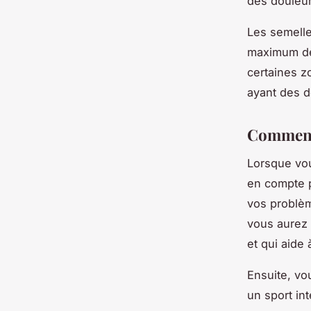
des douleur
Les semelle
maximum de 
certaines z
ayant des d
Comment 
Lorsque vou
en compte p
vos problèm
vous aurez 
et qui aide 
Ensuite, vo
un sport in