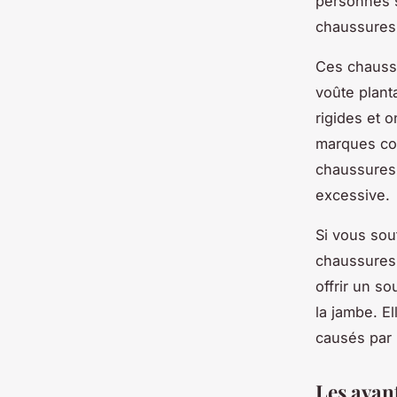
personnes s
chaussures 
Ces chaussu
voûte planta
rigides et 
marques co
chaussures 
excessive.
Si vous sou
chaussures
offrir un s
la jambe. El
causés par 
Les avan