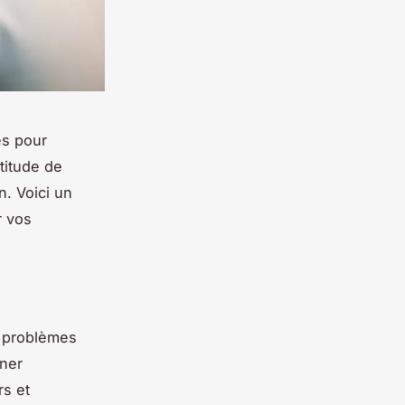
s pour
titude de
n. Voici un
r vos
s problèmes
gner
rs et