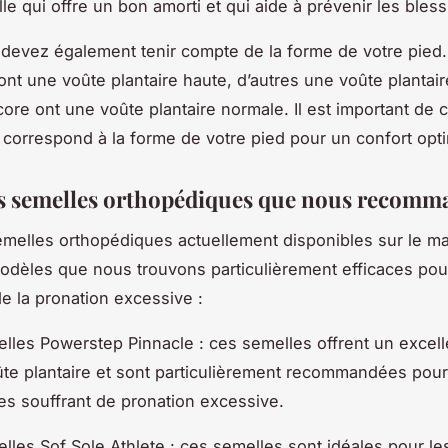
le qui offre un bon amorti et qui aide à prévenir les bles
 devez également tenir compte de la forme de votre pied.
nt une voûte plantaire haute, d’autres une voûte plantaire
core ont une voûte plantaire normale. Il est important de 
 correspond à la forme de votre pied pour un confort opti
s semelles orthopédiques que nous recom
emelles orthopédiques actuellement disponibles sur le ma
dèles que nous trouvons particulièrement efficaces pour
de la pronation excessive :
lles Powerstep Pinnacle : ces semelles offrent un excell
ûte plantaire et sont particulièrement recommandées pour
s souffrant de pronation excessive.
lles Sof Sole Athlete : ces semelles sont idéales pour les