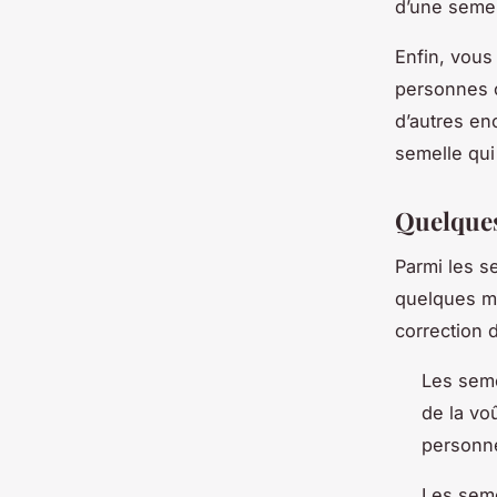
d’une semel
Enfin, vous
personnes o
d’autres en
semelle qui
Quelque
Parmi les s
quelques mo
correction 
Les seme
de la vo
personne
Les seme