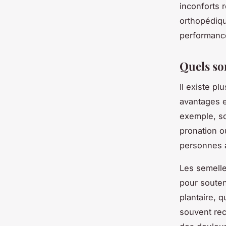
inconforts 
orthopédiqu
performance
Quels so
Il existe p
avantages e
exemple, so
pronation o
personnes a
Les semelle
pour souteni
plantaire, q
souvent re