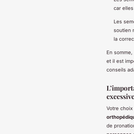
car elle
Les seme
soutien 
la corre
En somme, 
et il est i
conseils ada
L’import
excessiv
Votre choix
orthopédiq
de pronatio