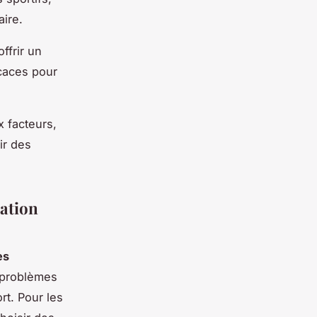
aire.
ffrir un
icaces pour
 facteurs,
ir des
ation
es
 problèmes
rt. Pour les