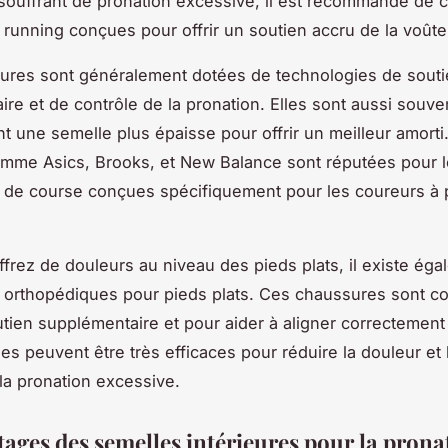
ouffrant de pronation excessive, il est recommandé de c
running conçues pour offrir un soutien accru de la voûte 
res sont généralement dotées de technologies de souti
ire et de contrôle de la pronation. Elles sont aussi souve
ont une semelle plus épaisse pour offrir un meilleur amorti
mme Asics, Brooks, et New Balance sont réputées pour l
de course conçues spécifiquement pour les coureurs à 
ffrez de douleurs au niveau des pieds plats, il existe ég
 orthopédiques pour pieds plats. Ces chaussures sont c
outien supplémentaire et pour aider à aligner correctement 
les peuvent être très efficaces pour réduire la douleur et 
la pronation excessive.
tages des semelles intérieures pour la prona