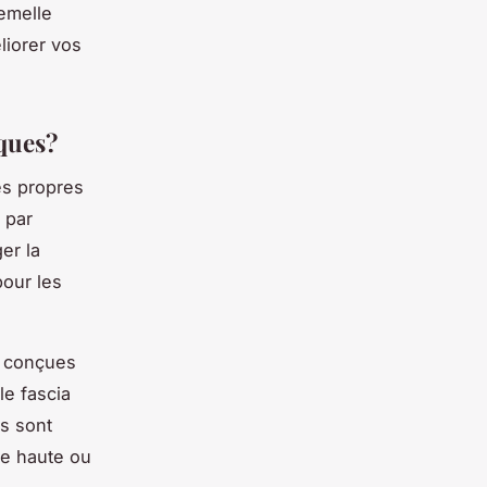
semelle
liorer vos
iques?
es propres
 par
er la
our les
t conçues
le fascia
es sont
e haute ou