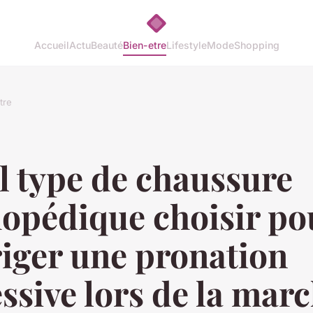
Accueil
Actu
Beauté
Bien-etre
Lifestyle
Mode
Shopping
tre
l type de chaussure
hopédique choisir po
iger une pronation
ssive lors de la mar