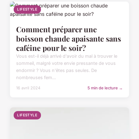
LIFESTYLE
Comment préparer une
boisson chaude apaisante sans
caféine pour le soir?
Vous est-il déjà arrivé d'avoir du mal à trouver le
sommeil, malgré votre envie pressante de vous
endormir ? Vous n'êtes pas seules. De
nombreuses fem...
16 avril 2024
5 min de lecture →
LIFESTYLE