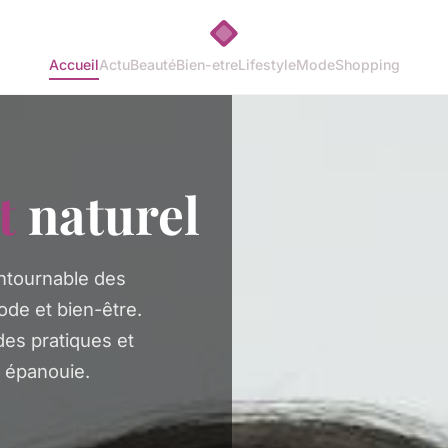
Accueil
Actu
Beauté
Bien-etre
Lifestyle
Mode
Shopping
t
naturel
ntournable des
de et bien-être.
des pratiques et
t épanouie.